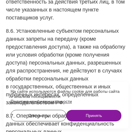
ответственность за действия третьих лиц, в том
числе указанных в настоящем пункте
поставщиков услуг.
8.6. Установленные субъектом персональных
данных запреты на передачу (кроме
предоставления доступа), а также на обработку
или условия обработки (кроме получения
доступа) персональных данных, разрешенных
для распространения, не действуют в случаях
обработки персональных данных
в государственных, общественных и иных
На сайте используются файлы cookie для работы сайта
публичных интересах, определенных
и анализа посещаемости.
Политика конфиденциальности
законодательством РФ.
8.7. Оператор при обработке персональных
Отклонить
Принять
данных обеспечивает конфиденциальность
персональных данных.